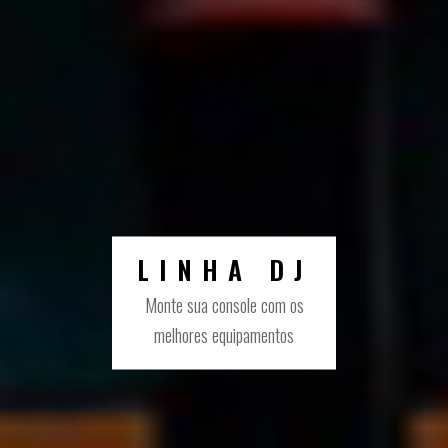
PRODUCER
LINHA DJ
Tudo o que você precisa para
Monte sua console com os
melhores equipamentos
seu home studio