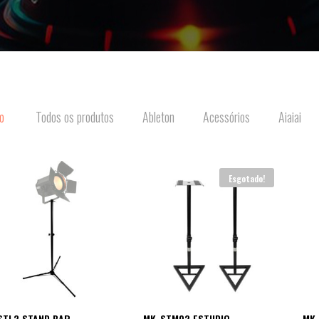
o
Todos os produtos
Ableton
Acessórios
Aiaiai
Esgotado!
STL2 STAND BAR –
MK-STM02 ESTUDIO
MK-