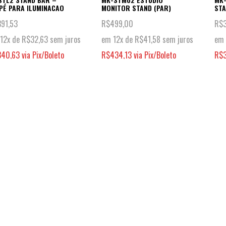
PÉ PARA ILUMINACAO
MONITOR STAND (PAR)
STA
391,53
R$
499,00
R$
12x de
R$
32,63
sem juros
em 12x de
R$
41,58
sem juros
em 
340,63
via Pix/Boleto
R$
434,13
via Pix/Boleto
R$