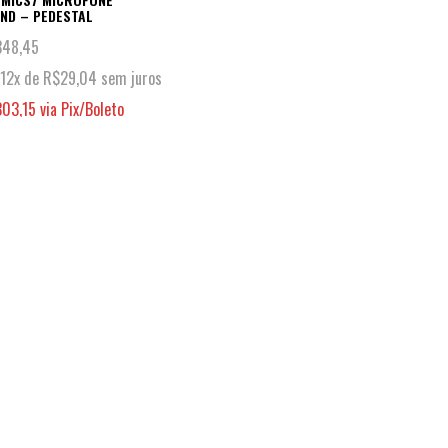
ND – PEDESTAL
348,45
12x de
R$
29,04
sem juros
303,15
via Pix/Boleto