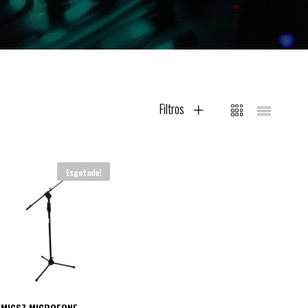
Filtros
Esgotado!
MICS7 MICROFONE