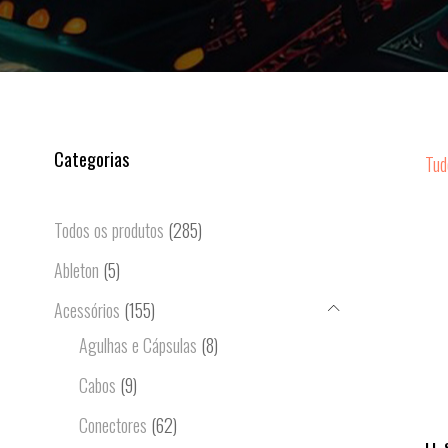
Categorias
Tud
Todos os produtos
(285)
Ableton
(5)
Acessórios
(155)
Agulhas e Cápsulas
(8)
Cabos
(9)
Conectores
(62)
LL-