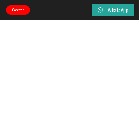
WhatsApp
Concordo
Categories
Filtros
Esgotado!
Esgotado!