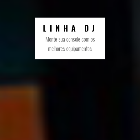
PRODUCER
LINHA DJ
Tudo o que você precisa para
Monte sua console com os
melhores equipamentos
seu home studio