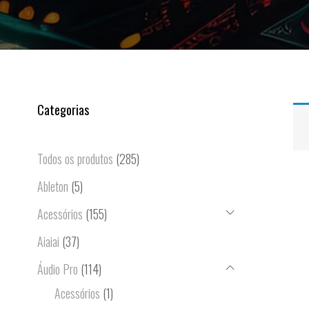
Categorias
Todos os produtos
(285)
Ableton
(5)
Acessórios
(155)
Aiaiai
(37)
Áudio Pro
(114)
Acessórios
(1)