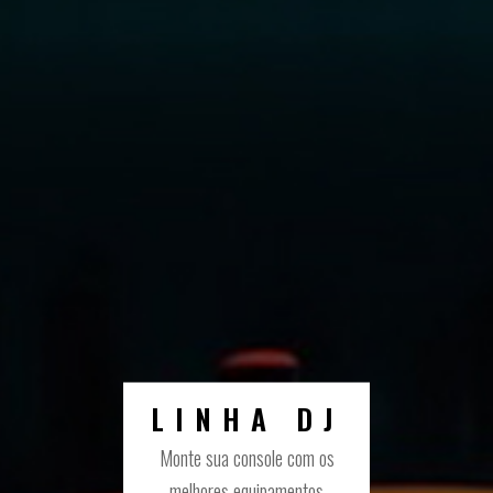
LINHA DJ
Monte sua console com os
melhores equipamentos