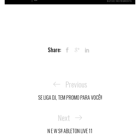
Share:
Navegação
de
Previous
Previous
Post
Post
SE LIGA DJ, TEM PROMO PARA VOCÊ!!
Next
Next
Post
N E W S!! ABLETON LIVE 11