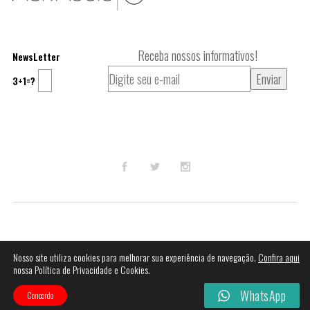
Receba nossos informativos!
NewsLetter
3+1=?
© 2023
Mak Audio DJ
.
Nosso site utiliza cookies para melhorar sua experiência de navegação.
Confira aqui
nossa Política de Privacidade e Cookies.
Termos e Condições
Perguntas Frequentes
WhatsApp
Concordo