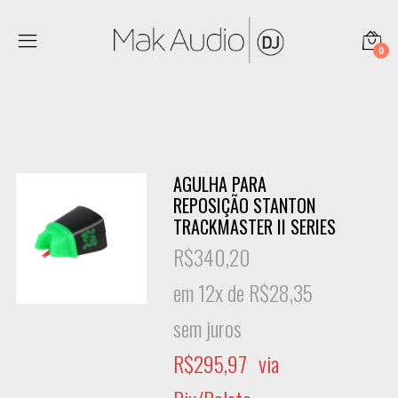
0
AGULHA PARA
REPOSIÇÃO STANTON
TRACKMASTER II SERIES
R$
340,20
em 12x de
R$
28,35
sem juros
R$
295,97
via