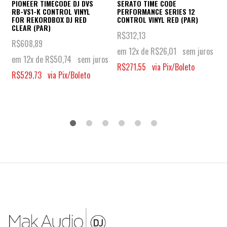
PIONEER TIMECODE DJ DVS
SERATO TIME CODE
RB-VS1-K CONTROL VINYL
PERFORMANCE SERIES 12
FOR REKORDBOX DJ RED
CONTROL VINYL RED (PAR)
CLEAR (PAR)
R$
312,13
R$
608,89
em 12x de
R$
26,01
sem juros
em 12x de
R$
50,74
sem juros
R$
271,55
via Pix/Boleto
R$
529,73
via Pix/Boleto