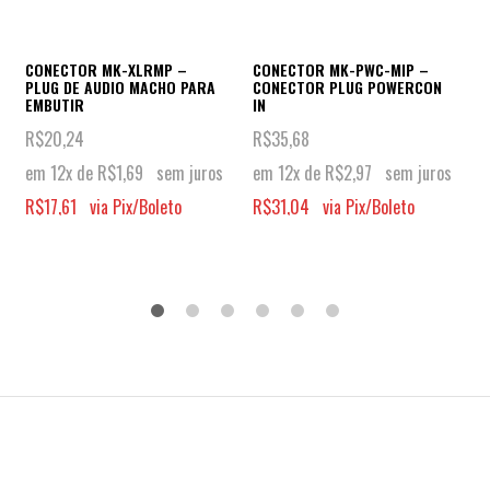
CONECTOR MK-XLRMP –
CONECTOR MK-PWC-MIP –
PLUG DE AUDIO MACHO PARA
CONECTOR PLUG POWERCON
EMBUTIR
IN
R$
20,24
R$
35,68
em 12x de
R$
1,69
sem juros
em 12x de
R$
2,97
sem juros
R$
17,61
via Pix/Boleto
R$
31,04
via Pix/Boleto