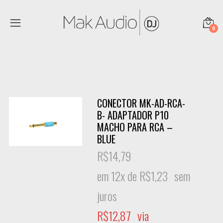
0
CONECTOR MK-AD-RCA-
B- ADAPTADOR P10
MACHO PARA RCA –
BLUE
R$
14,79
em 12x de
R$
1,23
sem
juros
R$
12,87
via