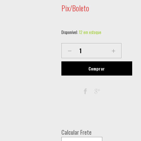
Pix/Boleto
Disponível:
12 em estoque
CONECTOR
MK-
AD-
Comprar
RCA-
B-
ADAPTADOR
P10
MACHO
PARA
Calcular Frete
RCA