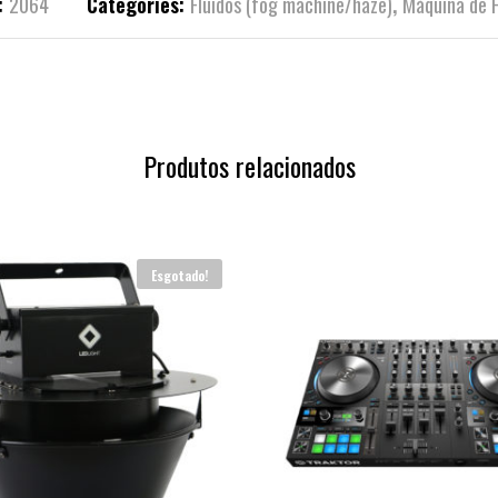
:
2064
Categories:
Fluidos (fog machine/haze)
,
Máquina de 
Produtos relacionados
Esgotado!