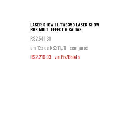
LASER SHOW LL-TWB350 LASER SHOW
MÁQUI
RGB MULTI EFFECT 6 SAÍDAS
UP10
R$
2.541,30
R$
88
em 12x de
R$
211,78
sem juros
em 1
R$
2.210,93
via Pix/Boleto
R$
76