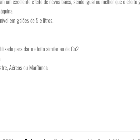
m excelente efeito de névoa baixa, sendo igual ou melhor que o efeito g
áquina.
l em galões de 5 e litros.
ilizado para dar o efeito similar ao de Co2
a
stre, Aéreos ou Marítimos