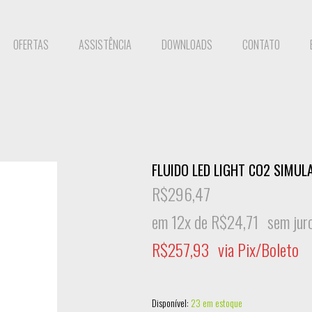
OFERTAS
ASSISTÊNCIA
DOWNLOADS
CONTATO
FLUIDO LED LIGHT CO2 SIMUL
R$
296,47
em 12x de
R$
24,71
sem jur
R$
257,93
via Pix/Boleto
Disponível:
23 em estoque