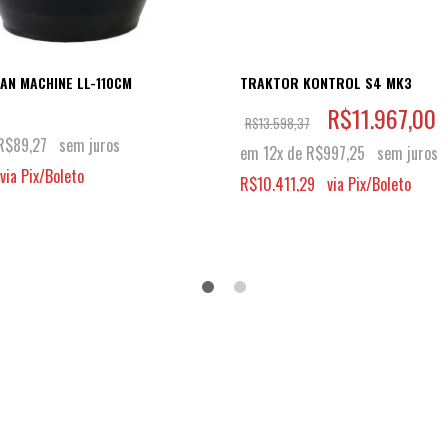
AN MACHINE LL-110CM
TRAKTOR KONTROL S4 MK3
R$
11.967,00
R$
13.598,37
R$
89,27
sem juros
em 12x de
R$
997,25
sem juros
via Pix/Boleto
R$
10.411,29
via Pix/Boleto