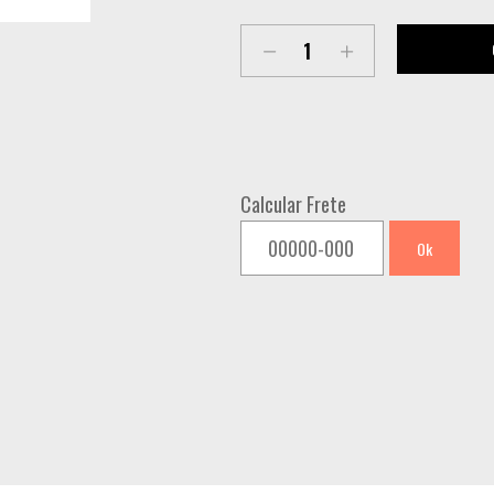
FLUIDO
LED
LIGHT
CO2
SIMULATOR
Calcular Frete
PRO
EFFECT
Ok
5LT
quantity