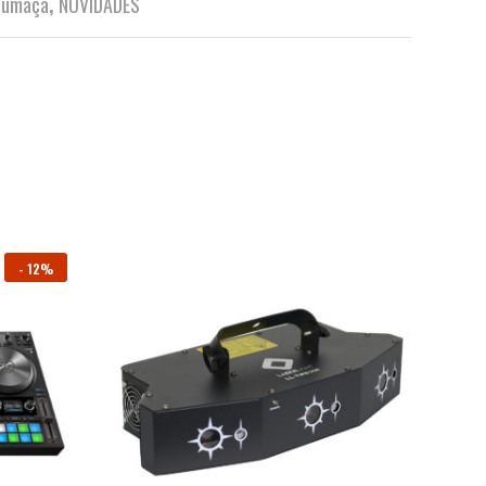
Fumaça
,
NOVIDADES
-
12%