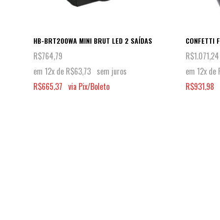
OLE
HB-BRT200WA MINI BRUT LED 2 SAÍDAS
CONFETTI F
R$
764,79
R$
1.071,24
em 12x de
R$
63,73
sem juros
em 12x de
R$
665,37
via Pix/Boleto
R$
931,98