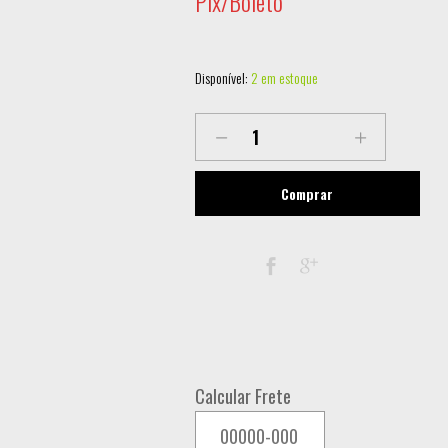
Pix/Boleto
Disponível:
2 em estoque
HB-
19BWZ
MOVING
Comprar
BEAM
WASH
ZOOM
FLY-
CASE
COM 4 UNIDADES
Calcular Frete
quantity