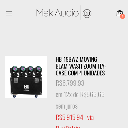
0
HB-19BWZ MOVING
BEAM WASH ZOOM FLY-
CASE COM 4 UNIDADES
R$
6.799,93
em 12x de
R$
566,66
sem juros
R$
5.915,94
via