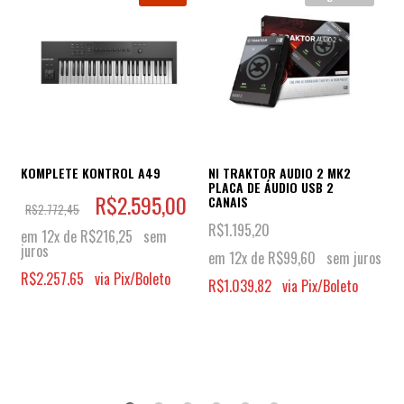
KOMPLETE KONTROL A49
NI TRAKTOR AUDIO 2 MK2
PLACA DE ÁUDIO USB 2
R$
2.595,00
CANAIS
R$
2.772,45
R$
1.195,20
em 12x de
R$
216,25
sem
juros
em 12x de
R$
99,60
sem juros
R$
2.257,65
via Pix/Boleto
R$
1.039,82
via Pix/Boleto