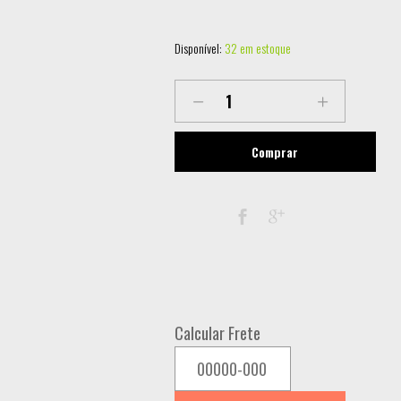
Disponível:
32 em estoque
HERCULES
DJCONTROL
MIX
Comprar
ULTRA
quantity
Calcular Frete