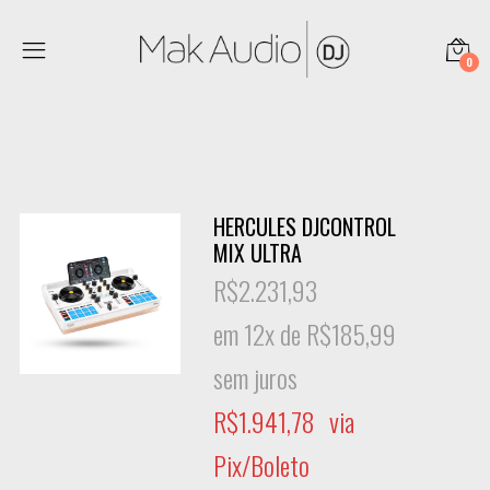
0
HERCULES DJCONTROL
MIX ULTRA
R$
2.231,93
em 12x de
R$
185,99
sem juros
R$
1.941,78
via
Pix/Boleto