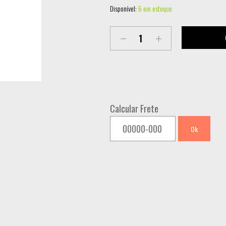
Disponível:
6 em estoque
KOMPLETE
KONTROL
A61
quantity
Calcular Frete
Ok