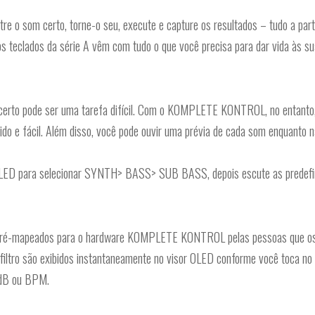
ontre o som certo, torne-o seu, execute e capture os resultados – tudo a p
teclados da série A vêm com tudo o que você precisa para dar vida às sua
m certo pode ser uma tarefa difícil. Com o KOMPLETE KONTROL, no entant
do e fácil. Além disso, você pode ouvir uma prévia de cada som enquanto n
 OLED para selecionar SYNTH> BASS> SUB BASS, depois escute as predefiniç
ré-mapeados para o hardware KOMPLETE KONTROL pelas pessoas que os co
filtro são exibidos instantaneamente no visor OLED conforme você toca no 
 dB ou BPM.