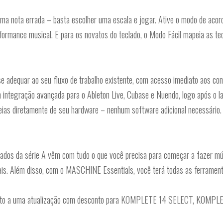
a nota errada – basta escolher uma escala e jogar. Ative o modo de acord
ormance musical. E para os novatos do teclado, o Modo Fácil mapeia as tec
 se adequar ao seu fluxo de trabalho existente, com acesso imediato aos c
 integração avançada para o Ableton Live, Cubase e Nuendo, logo após o
deias diretamente de seu hardware – nenhum software adicional necessário.
ados da série A vêm com tudo o que você precisa para começar a fazer mús
. Além disso, com o MASCHINE Essentials, você terá todas as ferramentas n
 direito a uma atualização com desconto para KOMPLETE 14 SELECT, KOM