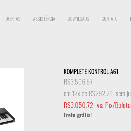
OFERTAS
ASSISTÊNCIA
DOWNLOADS
CONTATO
KOMPLETE KONTROL A61
R$
3.506,57
em 12x de
R$
292,21
sem ju
R$
3.050,72
via Pix/Boleto
Frete grátis!