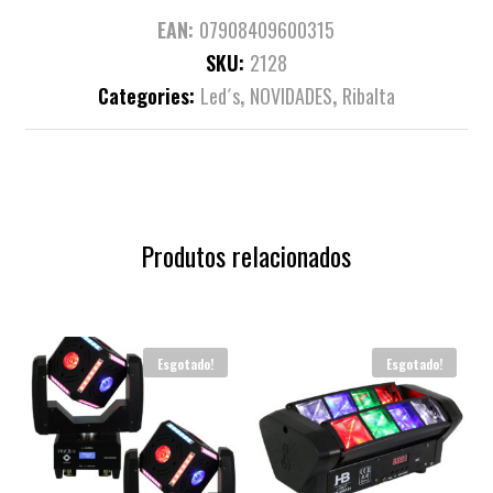
EAN:
07908409600315
SKU:
2128
Categories:
Led´s
,
NOVIDADES
,
Ribalta
Produtos relacionados
Esgotado!
Esgotado!