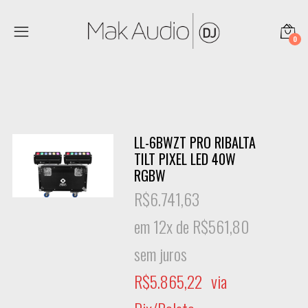
0
LL-6BWZT PRO RIBALTA
TILT PIXEL LED 40W
RGBW
R$
6.741,63
em 12x de
R$
561,80
sem juros
R$
5.865,22
via