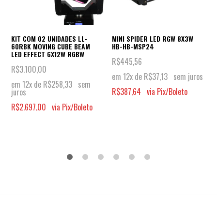
KIT COM 02 UNIDADES LL-
MINI SPIDER LED RGW 8X3W
60RBK MOVING CUBE BEAM
HB-HB-MSP24
LED EFFECT 6X12W RGBW
R$
445,56
R$
3.100,00
em 12x de
R$
37,13
sem juros
em 12x de
R$
258,33
sem
R$
387,64
via Pix/Boleto
juros
R$
2.697,00
via Pix/Boleto