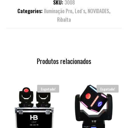
SKU:
3008
Categories:
Iluminação Pro
,
Led´s
,
NOVIDADES
,
Ribalta
Produtos relacionados
Esgotado!
Esgotado!