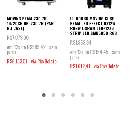
MOVING BEAM 230 7R
LL-60RBK MOVING CUBE
16/20CH HB-230 7R (PAR
BEAM LED EFFECT 6X12W
NO CASE)
RGBW OSRAM LED+12X6
STRIP LED SMD5050 RGB
R$
7.073,00
R$
1.853,34
em 12x de
R$
589,42
sem
juros
em 12x de
R$
154,45
sem
juros
R$
6.153,51
via Pix/Boleto
R$
1.612,41
via Pix/Boleto