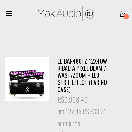
0
LL-BAR480TZ 12X40W
RIBALTA PIXEL BEAM /
WASH/ZOOM + LED
STRIP EFFECT (PAR NO
CASE)
R$
9.998,49
em 12x de
R$
833,21
sem juros