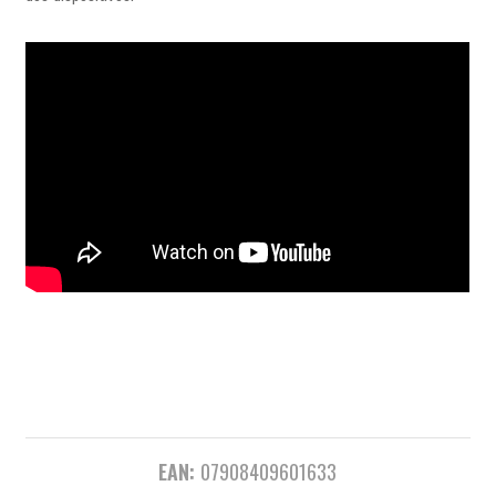
EAN:
07908409601633