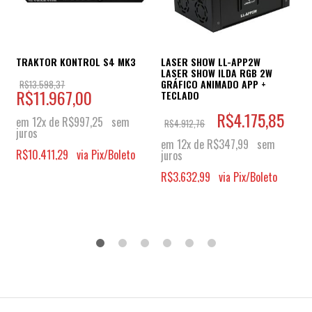
TRAKTOR KONTROL S4 MK3
LASER SHOW LL-APP2W
LASER SHOW ILDA RGB 2W
GRÁFICO ANIMADO APP +
R$
13.598,37
R$
11.967,00
TECLADO
R$
4.175,85
em 12x de
R$
997,25
sem
R$
4.912,76
juros
em 12x de
R$
347,99
sem
R$
10.411,29
via Pix/Boleto
juros
R$
3.632,99
via Pix/Boleto