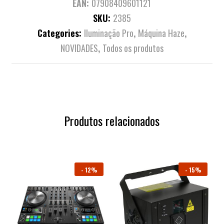
EAN:
07908409601121
SKU:
2385
Categories:
Iluminação Pro
,
Máquina Haze
,
NOVIDADES
,
Todos os produtos
Produtos relacionados
-
12%
-
15%