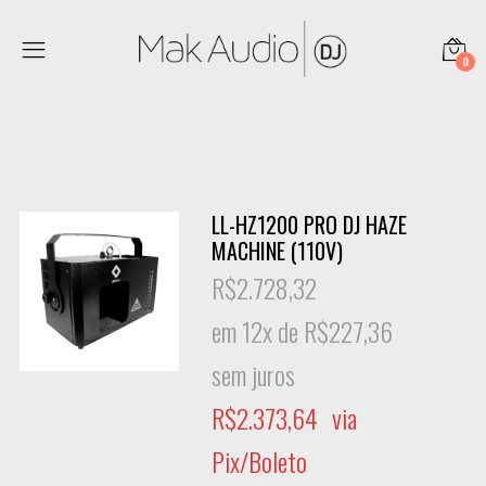
0
LL-HZ1200 PRO DJ HAZE
MACHINE (110V)
R$
2.728,32
em 12x de
R$
227,36
sem juros
R$
2.373,64
via
Pix/Boleto