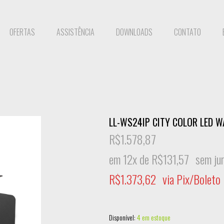
OFERTAS
ASSISTÊNCIA
DOWNLOADS
CONTATO
LL-WS24IP CITY COLOR LED 
R$
1.578,87
em 12x de
R$
131,57
sem ju
R$
1.373,62
via Pix/Boleto
Disponível:
4 em estoque