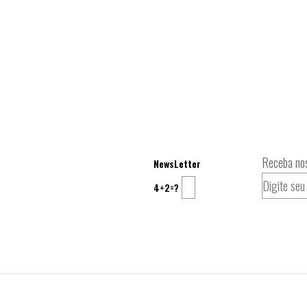
Receba nos
NewsLetter
4+2=?