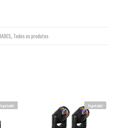
DADES
,
Todos os produtos
Esgotado!
Esgotado!