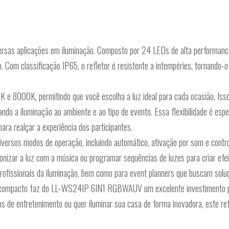
ersas aplicações em iluminação. Composto por 24 LEDs de alta performan
no. Com classificação IP65, o refletor é resistente a intempéries, tornando
e 8000K, permitindo que você escolha a luz ideal para cada ocasião. Isso 
ndo a iluminação ao ambiente e ao tipo de evento. Essa flexibilidade é esp
para realçar a experiência dos participantes.
diversos modos de operação, incluindo automático, ativação por som e contr
cronizar a luz com a música ou programar sequências de luzes para criar efe
rofissionais da iluminação, bem como para event planners que buscam soluç
 compacto faz do LL-WS24IP 6IN1 RGBWAUV um excelente investimento pa
os de entretenimento ou quer iluminar sua casa de forma inovadora, este re