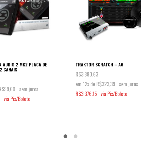
R AUDIO 2 MK2 PLACA DE
TRAKTOR SCRATCH – A6
2 CANAIS
R$
3.880,63
em 12x de
R$
323,39
sem juros
R$
99,60
sem juros
R$
3.376,15
via Pix/Boleto
via Pix/Boleto