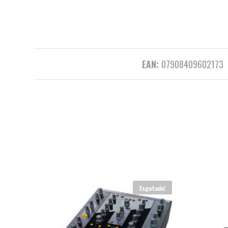
EAN:
07908409602173
do!
Esgotado!