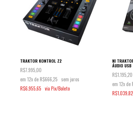
TRAKTOR KONTROL Z2
NI TRAKTO
ÁUDIO USB 
R$
7.995,00
R$
1.195,20
em 12x de
R$
666,25
sem juros
em 12x de
R$
6.955,65
via Pix/Boleto
R$
1.039,82