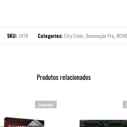
SKU:
3474
Categories:
City Color
,
Iluminação Pro
,
NOVI
Produtos relacionados
Esgotado!