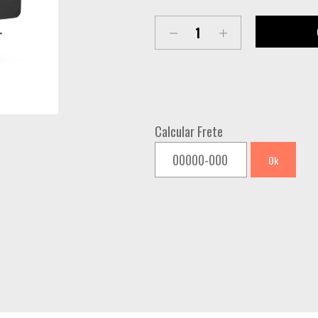
LL-
WS24IP
CITY
COLOR
LED
Calcular Frete
WASH
24X18W
Ok
RGBW
(UNIDADE)
quantity