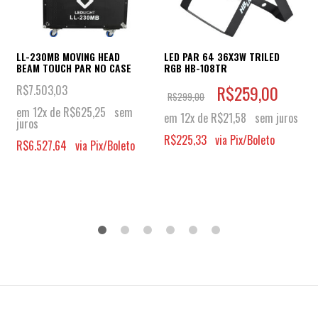
LL-230MB MOVING HEAD
LED PAR 64 36X3W TRILED
BEAM TOUCH PAR NO CASE
RGB HB-108TR
R$
259,00
R$
7.503,03
R$
299,00
em 12x de
R$
625,25
sem
em 12x de
R$
21,58
sem juros
juros
R$
225,33
via Pix/Boleto
R$
6.527,64
via Pix/Boleto