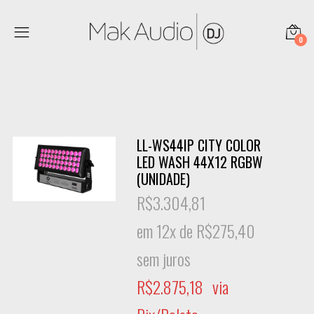
0
LL-WS44IP CITY COLOR
LED WASH 44X12 RGBW
(UNIDADE)
R$
3.304,81
em 12x de
R$
275,40
sem juros
R$
2.875,18
via