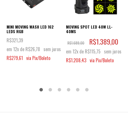
MINI MOVING WASH LED 162
MOVING SPOT LED 40W LL-
LEDS RGB
40MS
R$
1.389,00
R$
321,39
R$
1.689,00
em 12x de
R$
26,78
sem juros
em 12x de
R$
115,75
sem juros
R$
279,61
via Pix/Boleto
R$
1.208,43
via Pix/Boleto