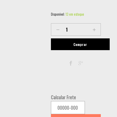
Disponível:
13 em estoque
SPARKULAR
LL-
SPK600
Comprar
SPARK
MACHINE
quantity
Calcular Frete