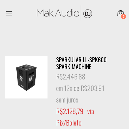
0
SPARKULAR LL-SPK600
SPARK MACHINE
R$
2.446,88
em 12x de
R$
203,91
sem juros
R$
2.128,79
via
Pix/Boleto