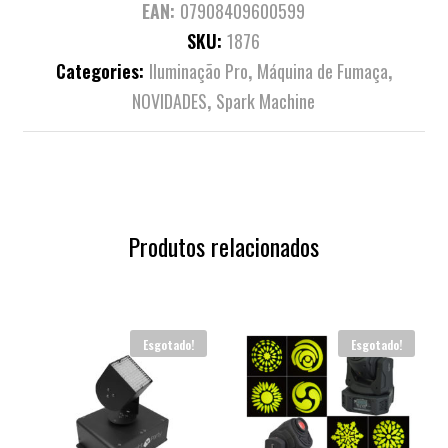
EAN:
07908409600599
SKU:
1876
Categories:
Iluminação Pro
,
Máquina de Fumaça
,
NOVIDADES
,
Spark Machine
Produtos relacionados
Esgotado!
Esgotado!