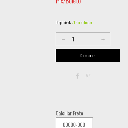
Pix/Boleto
Disponível:
21 em estoque
MOVING
BEAM
EFFECT
Comprar
LED
LL-
BEE
60
6X10W
RGBW
Calcular Frete
quantity