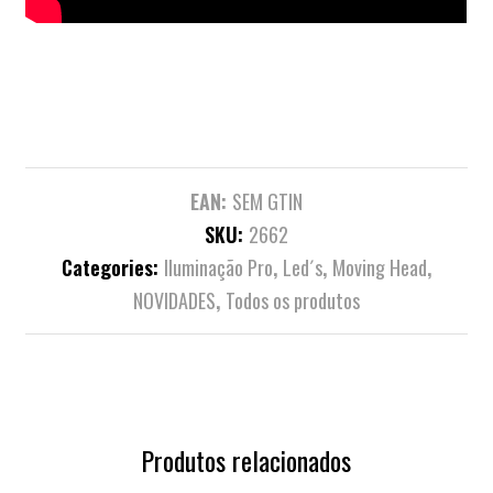
EAN:
SEM GTIN
SKU:
2662
Categories:
Iluminação Pro
,
Led´s
,
Moving Head
,
NOVIDADES
,
Todos os produtos
Produtos relacionados