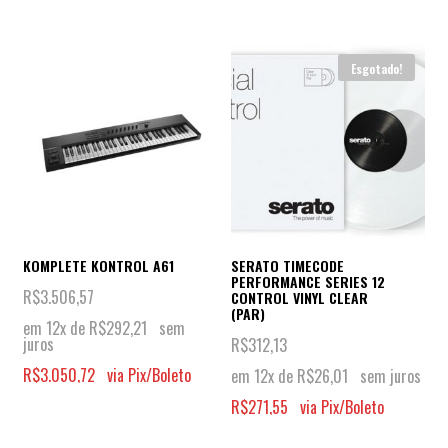
Esgotado!
KOMPLETE KONTROL A61
SERATO TIMECODE
PERFORMANCE SERIES 12
R$
3.506,57
CONTROL VINYL CLEAR
(PAR)
em 12x de
R$
292,21
sem
juros
R$
312,13
R$
3.050,72
via Pix/Boleto
em 12x de
R$
26,01
sem juros
R$
271,55
via Pix/Boleto