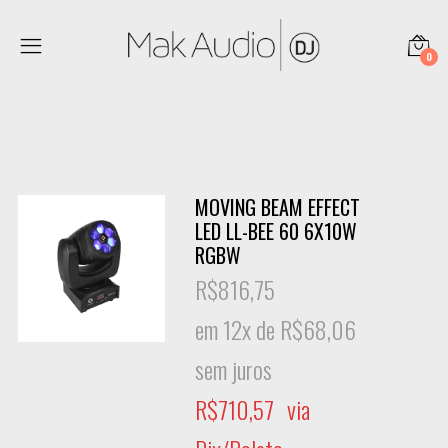
0
MOVING BEAM EFFECT
LED LL-BEE 60 6X10W
RGBW
R$
816,75
em 12x de
R$
68,06
sem juros
R$
710,57
via