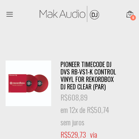
0
PIONEER TIMECODE DJ
DVS RB-VS1-K CONTROL
VINYL FOR REKORDBOX
DJ RED CLEAR (PAR)
R$
608,89
em 12x de
R$
50,74
sem juros
R$
529,73
via