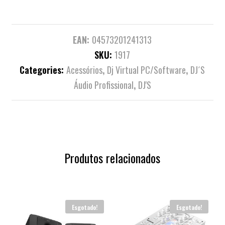
EAN:
04573201241313
SKU:
1917
Categories:
Acessórios
,
Dj Virtual PC/Software
,
DJ´S
Áudio Profissional
,
DJ'S
Produtos relacionados
Esgotado!
Esgotado!