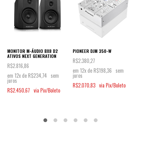
MONITOR M-ÁUDIO BX8 D2
PIONEER DJM 350-W
ATIVOS NEXT GENERATION
R$
2.380,27
R$
2.816,86
em 12x de
R$
198,36
sem
em 12x de
R$
234,74
sem
juros
juros
R$
2.070,83
via Pix/Boleto
R$
2.450,67
via Pix/Boleto