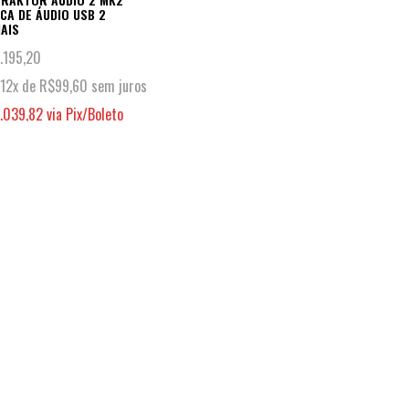
CA DE ÁUDIO USB 2
AIS
1.195,20
12x de
R$
99,60
sem juros
1.039,82
via Pix/Boleto