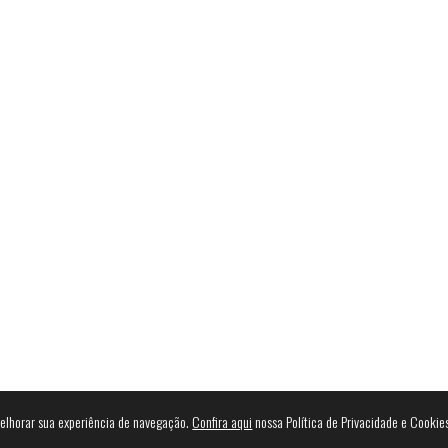
Receba nos
NewsLetter
3+1=?
 melhorar sua experiência de navegação.
Confira aqui
nossa Política de Privacidade e Cookie