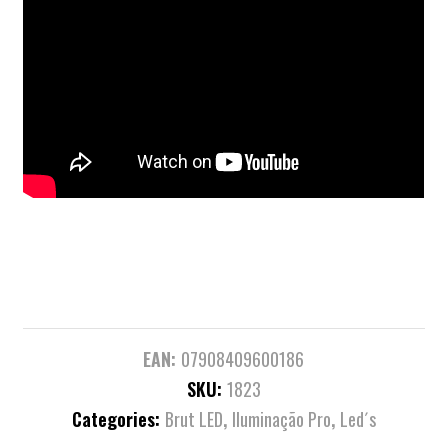
EAN:
07908409600186
SKU:
1823
Categories:
Brut LED
,
Iluminação Pro
,
Led´s