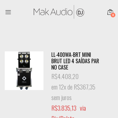
0
LL-400WA-BRT MINI
BRUT LED 4 SAÍDAS PAR
NO CASE
R$
4.408,20
em 12x de
R$
367,35
sem juros
R$
3.835,13
via