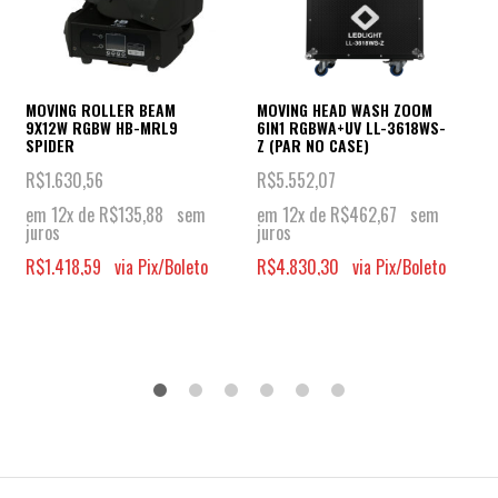
MOVING ROLLER BEAM
MOVING HEAD WASH ZOOM
9X12W RGBW HB-MRL9
6IN1 RGBWA+UV LL-3618WS-
SPIDER
Z (PAR NO CASE)
R$
1.630,56
R$
5.552,07
em 12x de
R$
135,88
sem
em 12x de
R$
462,67
sem
juros
juros
R$
1.418,59
via Pix/Boleto
R$
4.830,30
via Pix/Boleto