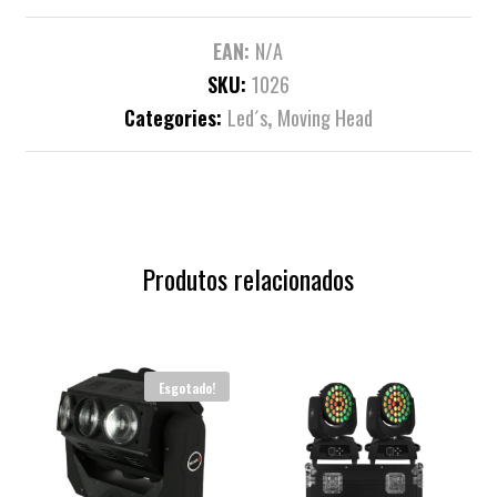
EAN:
N/A
SKU:
1026
Categories:
Led´s
,
Moving Head
Produtos relacionados
Esgotado!