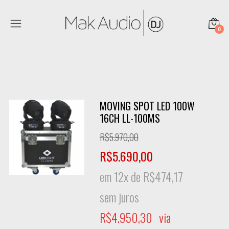
0
MOVING SPOT LED 100W
16CH LL-100MS
R$
5.970,00
R$
5.690,00
em 12x de
R$
474,17
sem juros
R$
4.950,30
via