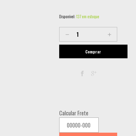
Disponível:
137 em estoque
CONECTOR
MK-
PW-
Comprar
SKM
-
POWERCON
SOCKET
IN
quantity
Calcular Frete