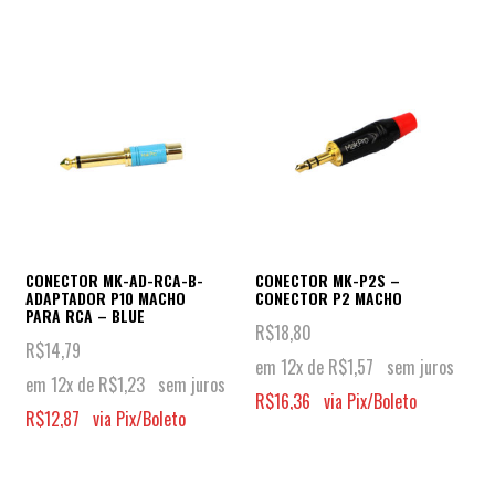
CONECTOR MK-AD-RCA-B-
CONECTOR MK-P2S –
ADAPTADOR P10 MACHO
CONECTOR P2 MACHO
PARA RCA – BLUE
R$
18,80
R$
14,79
em 12x de
R$
1,57
sem juros
em 12x de
R$
1,23
sem juros
R$
16,36
via Pix/Boleto
R$
12,87
via Pix/Boleto