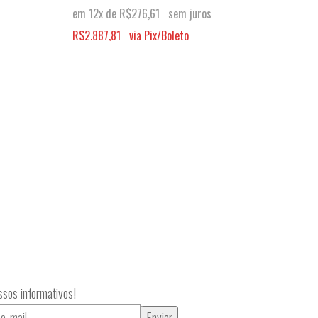
em 12x de
R$
276,61
sem juros
em 1
R$
2.887,81
via Pix/Boleto
R$
6.
sos informativos!