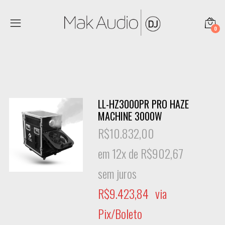
0
LL-HZ3000PR PRO HAZE
MACHINE 3000W
R$
10.832,00
em 12x de
R$
902,67
sem juros
R$
9.423,84
via
Pix/Boleto