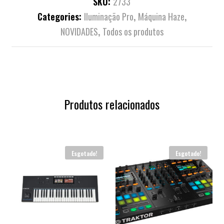
SKU:
2733
Categories:
Iluminação Pro
,
Máquina Haze
,
NOVIDADES
,
Todos os produtos
Produtos relacionados
Esgotado!
Esgotado!