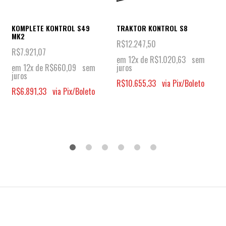
KOMPLETE KONTROL S49
TRAKTOR KONTROL S8
MK2
R$
12.247,50
R$
7.921,07
em 12x de
R$
1.020,63
sem
em 12x de
R$
660,09
sem
juros
juros
R$
10.655,33
via Pix/Boleto
R$
6.891,33
via Pix/Boleto