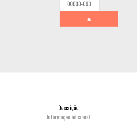
CASE
COM
4
Ok
(RIBALTA)
quantity
Descrição
Informação adicional