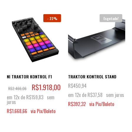
-
22%
Esgotado!
NI TRAKTOR KONTROL F1
TRAKTOR KONTROL STAND
R$
1.918,00
R$
450,94
R$
2.466,06
em 12x de
R$
37,58
sem juros
em 12x de
R$
159,83
sem
juros
R$
392,32
via Pix/Boleto
R$
1.668,66
via Pix/Boleto