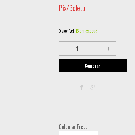
Pix/Boleto
Disponível:
15 em estoque
LL-
1296ST-
RGB
Comprar
MEGA
STROBO
LED
BAR
RGB
3IN1
Calcular Frete
FLY