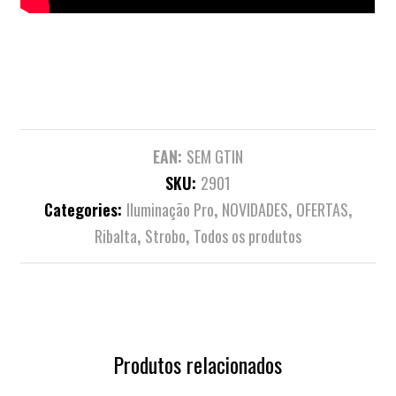
EAN:
SEM GTIN
SKU:
2901
Categories:
Iluminação Pro
,
NOVIDADES
,
OFERTAS
,
Ribalta
,
Strobo
,
Todos os produtos
Produtos relacionados