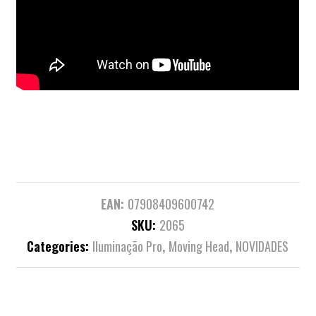
EAN:
07908409600742
SKU:
2065
Categories:
Iluminação Pro
,
Moving Head
,
NOVIDADES