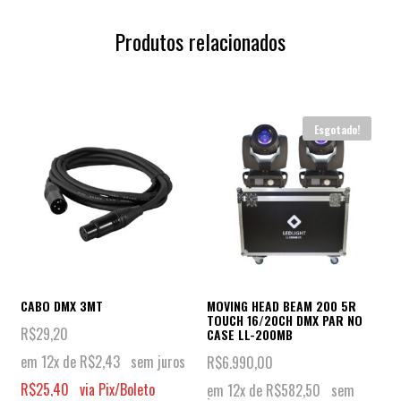
Produtos relacionados
Esgotado!
CABO DMX 3MT
MOVING HEAD BEAM 200 5R
TOUCH 16/20CH DMX PAR NO
R$
29,20
CASE LL-200MB
em 12x de
R$
2,43
sem juros
R$
6.990,00
R$
25,40
via Pix/Boleto
em 12x de
R$
582,50
sem