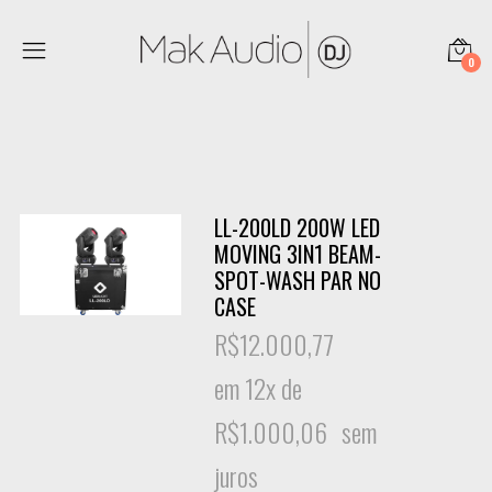
0
LL-200LD 200W LED
MOVING 3IN1 BEAM-
SPOT-WASH PAR NO
CASE
R$
12.000,77
em 12x de
R$
1.000,06
sem
juros