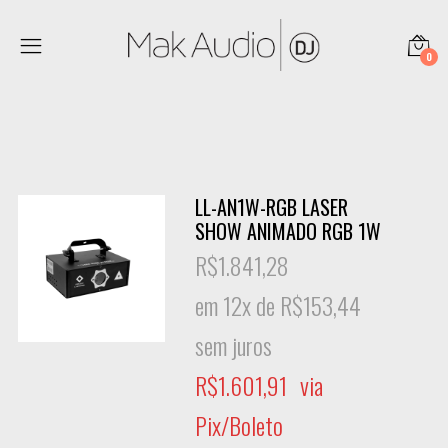
0
LL-AN1W-RGB LASER
SHOW ANIMADO RGB 1W
R$
1.841,28
em 12x de
R$
153,44
sem juros
R$
1.601,91
via
Pix/Boleto