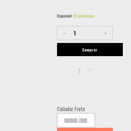
Disponível:
10 em estoque
LL-
AN1W-
RGB
Comprar
LASER
SHOW
ANIMADO
RGB
1W
quantity
Calcular Frete