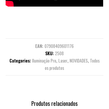
EAN:
07908409601176
SKU:
2508
Categories:
Iluminação Pro
,
Laser
,
NOVIDADES
,
Todos
os produtos
Produtos relacionados