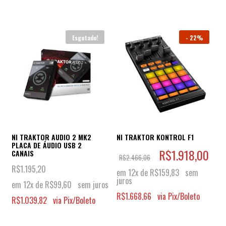
Esgotado!
-
22%
NI TRAKTOR AUDIO 2 MK2
NI TRAKTOR KONTROL F1
PLACA DE ÁUDIO USB 2
R$
1.918,00
CANAIS
R$
2.466,06
R$
1.195,20
em 12x de
R$
159,83
sem
juros
em 12x de
R$
99,60
sem juros
R$
1.668,66
via Pix/Boleto
R$
1.039,82
via Pix/Boleto