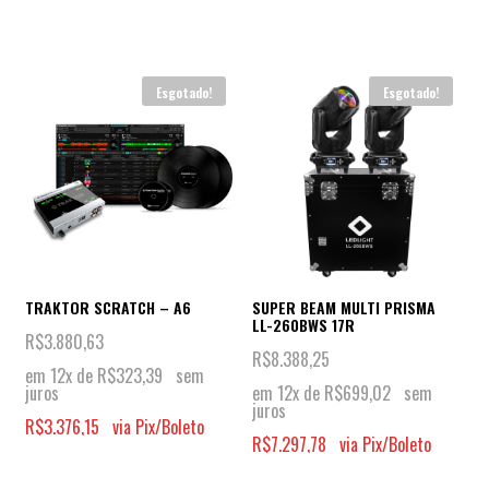
Esgotado!
Esgotado!
TRAKTOR SCRATCH – A6
SUPER BEAM MULTI PRISMA
LL-260BWS 17R
R$
3.880,63
R$
8.388,25
em 12x de
R$
323,39
sem
juros
em 12x de
R$
699,02
sem
juros
R$
3.376,15
via Pix/Boleto
R$
7.297,78
via Pix/Boleto