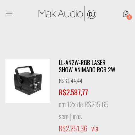
0
LL-AN2W-RGB LASER
SHOW ANIMADO RGB 2W
R$
3.044,44
R$
2.587,77
em 12x de
R$
215,65
sem juros
R$
2.251,36
via