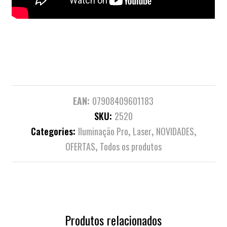
EAN:
07908409601183
SKU:
2520
Categories:
Iluminação Pro
,
Laser
,
NOVIDADES
,
OFERTAS
,
Todos os produtos
Produtos relacionados