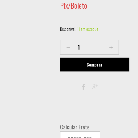
Pix/Boleto
Disponível:
11 em estoque
LL-
AN2W-
RGB
Comprar
LASER
SHOW
ANIMADO
RGB
2W
quantity
Calcular Frete