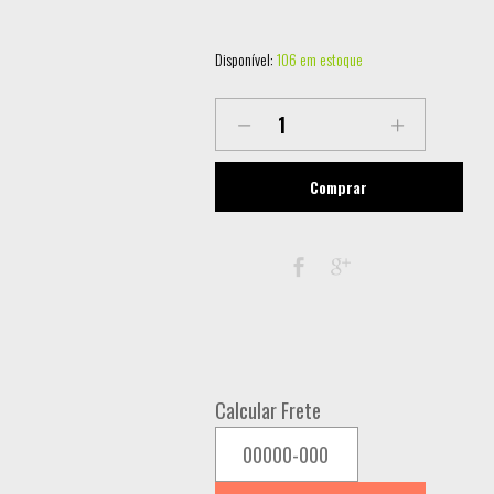
Disponível:
106 em estoque
LL-
BAR96
RIBALTA
Comprar
LED
BAR
24X4W
RGBW
quantity
Calcular Frete