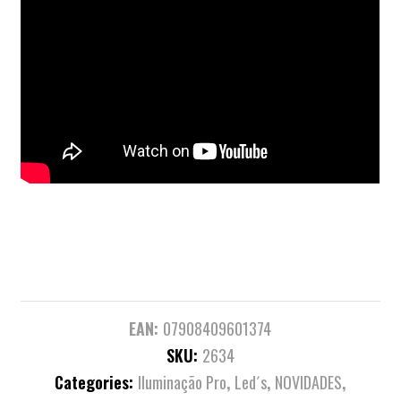
EAN:
07908409601374
SKU:
2634
Categories:
Iluminação Pro
,
Led´s
,
NOVIDADES
,