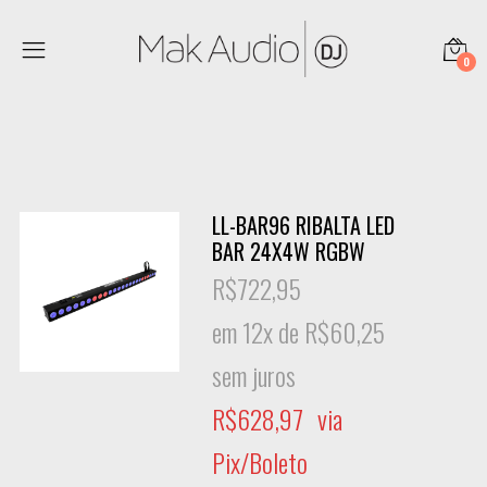
0
LL-BAR96 RIBALTA LED
BAR 24X4W RGBW
R$
722,95
em 12x de
R$
60,25
sem juros
R$
628,97
via
Pix/Boleto