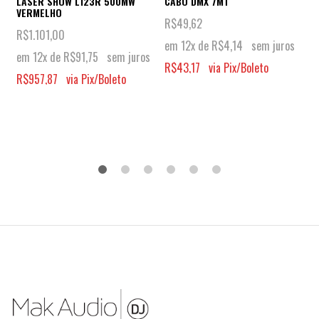
LASER SHOW L123R 500MW
CABO DMX 7MT
VERMELHO
R$
49,62
R$
1.101,00
em 12x de
R$
4,14
sem juros
em 12x de
R$
91,75
sem juros
R$
43,17
via Pix/Boleto
R$
957,87
via Pix/Boleto