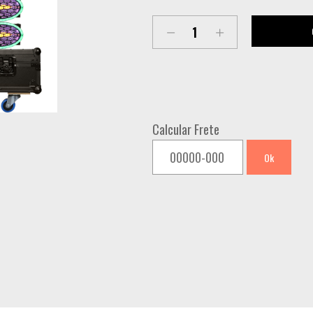
LL-
VTG440
VINTAGE
LIGHT
GIRATÓRIA
Calcular Frete
CASE
COM
Ok
4
quantity