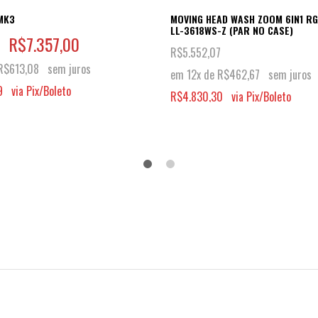
MK3
MOVING HEAD WASH ZOOM 6IN1 R
LL-3618WS-Z (PAR NO CASE)
R$
7.357,00
R$
5.552,07
R$
613,08
sem juros
em 12x de
R$
462,67
sem juros
9
via Pix/Boleto
R$
4.830,30
via Pix/Boleto