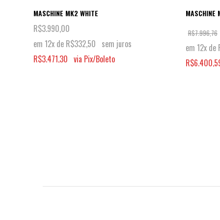
MASCHINE MK2 WHITE
MASCHINE 
R$
3.990,00
R$
7.996,76
em 12x de
R$
332,50
sem juros
em 12x de
R$
3.471,30
via Pix/Boleto
R$
6.400,5