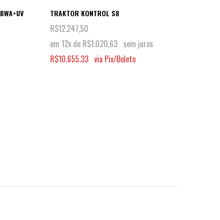
GBWA+UV
TRAKTOR KONTROL S8
TRAKT
SLIPM
R$
12.247,50
R$
14
em 12x de
R$
1.020,63
sem juros
em 1
R$
10.655,33
via Pix/Boleto
R$
12