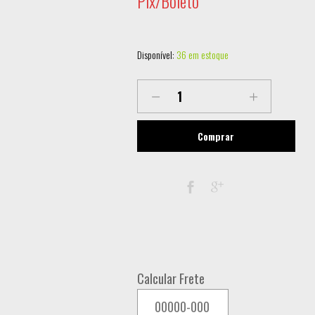
Pix/Boleto
Disponível:
36 em estoque
LL-
VTG640
ROTATION
Comprar
RETRO
LIGHT
6X40W
FLY
CASE
COM
Calcular Frete
2
quantity