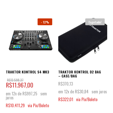
-
12%
Esgotado!
TRAKTOR KONTROL S4 MK3
TRAKTOR KONTROL D2 BAG
– CASE/BAG
R$
13.598,37
R$
11.967,00
R$
370,13
em 12x de
R$
30,84
sem juros
em 12x de
R$
997,25
sem
juros
R$
322,01
via Pix/Boleto
R$
10.411,29
via Pix/Boleto