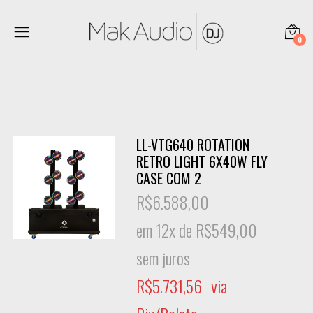
0
LL-VTG640 ROTATION
RETRO LIGHT 6X40W FLY
CASE COM 2
R$
6.588,00
em 12x de
R$
549,00
sem juros
R$
5.731,56
via