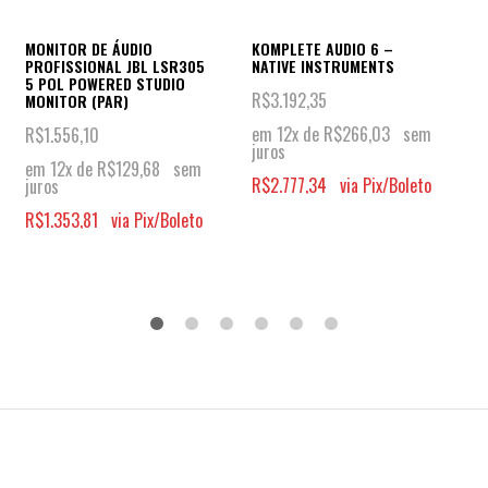
MONITOR DE ÁUDIO
KOMPLETE AUDIO 6 –
PROFISSIONAL JBL LSR305
NATIVE INSTRUMENTS
5 POL POWERED STUDIO
R$
3.192,35
MONITOR (PAR)
em 12x de
R$
266,03
sem
R$
1.556,10
juros
em 12x de
R$
129,68
sem
R$
2.777,34
via Pix/Boleto
juros
R$
1.353,81
via Pix/Boleto