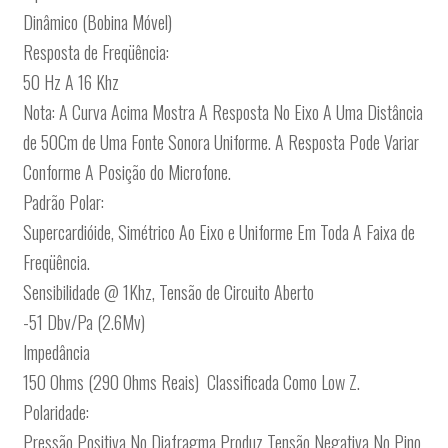
Dinâmico (Bobina Móvel)
Resposta de Freqüência:
50 Hz A 16 Khz
Nota: A Curva Acima Mostra A Resposta No Eixo A Uma Distância
de 50Cm de Uma Fonte Sonora Uniforme. A Resposta Pode Variar
Conforme A Posição do Microfone.
Padrão Polar:
Supercardióide, Simétrico Ao Eixo e Uniforme Em Toda A Faixa de
Freqüência.
Sensibilidade @ 1Khz, Tensão de Circuito Aberto
-51 Dbv/Pa (2.6Mv)
Impedância
150 Ohms (290 Ohms Reais)  Classificada Como Low Z.
Polaridade:
Pressão Positiva No Diafragma Produz Tensão Negativa No Pino