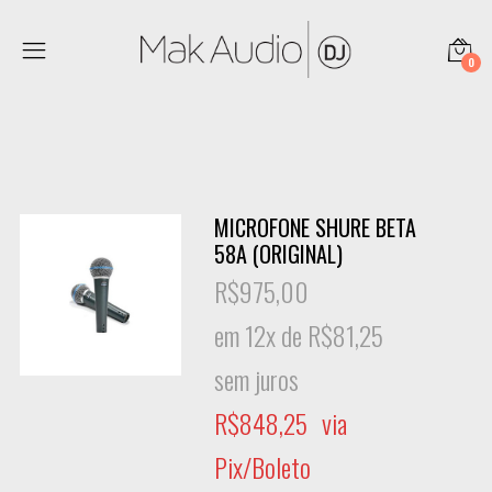
0
MICROFONE SHURE BETA
58A (ORIGINAL)
R$
975,00
em 12x de
R$
81,25
sem juros
R$
848,25
via
Pix/Boleto