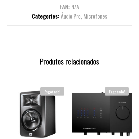
EAN:
N/A
Categories:
Áudio Pro
,
Microfones
Produtos relacionados
Esgotado!
Esgotado!