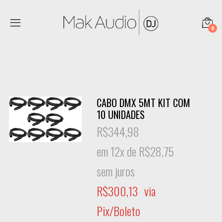
0
CABO DMX 5MT KIT COM
10 UNIDADES
R$
344,98
em 12x de
R$
28,75
sem juros
R$
300,13
via
Pix/Boleto