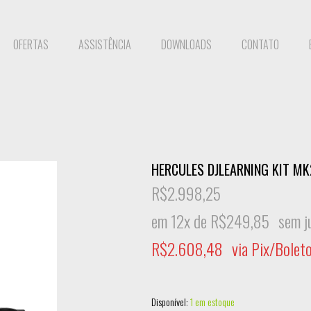
OFERTAS
ASSISTÊNCIA
DOWNLOADS
CONTATO
HERCULES DJLEARNING KIT MK
R$
2.998,25
em 12x de
R$
249,85
sem j
R$
2.608,48
via Pix/Bolet
Disponível:
1 em estoque