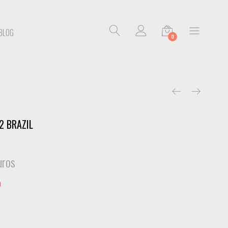
BLOG
0
2 BRAZIL
uros
o