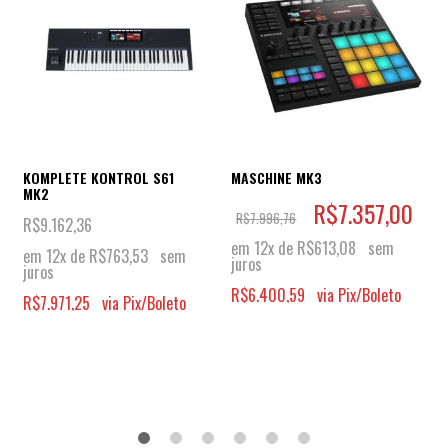
KOMPLETE KONTROL S61
MASCHINE MK3
MK2
R$
7.357,00
R$
7.996,76
R$
9.162,36
em 12x de
R$
613,08
sem
em 12x de
R$
763,53
sem
juros
juros
R$
6.400,59
via Pix/Boleto
R$
7.971,25
via Pix/Boleto