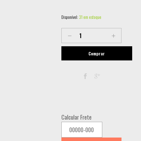
Disponível:
31 em estoque
HERCULES
HDP
DJ45
Comprar
DJ
HEADPHONE
quantity
Calcular Frete