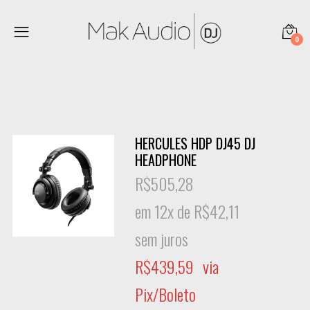
0
HERCULES HDP DJ45 DJ
HEADPHONE
R$
505,28
em 12x de
R$
42,11
sem juros
R$
439,59
via
Pix/Boleto