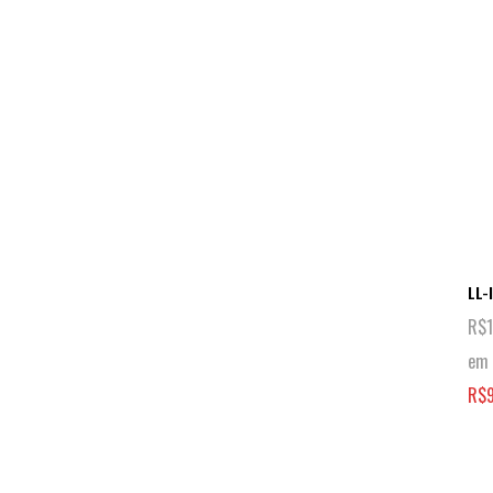
LL-
R$
em 
R$