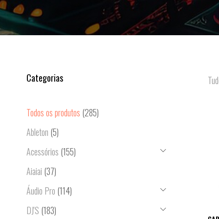
Categorias
Tud
Todos os produtos
(285)
Ableton
(5)
Acessórios
(155)
Aiaiai
(37)
Áudio Pro
(114)
DJ'S
(183)
CAB