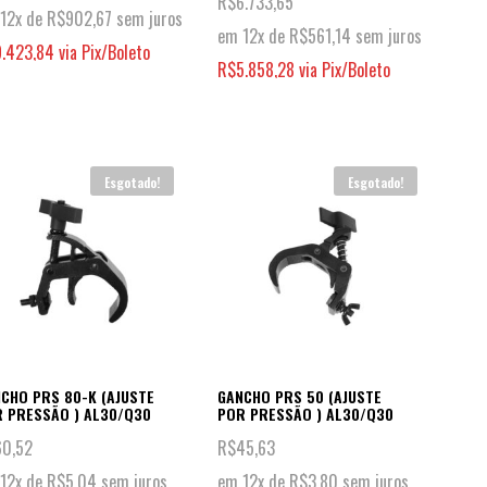
R$
6.733,65
12x de
R$
902,67
sem juros
em 12x de
R$
561,14
sem juros
9.423,84
via Pix/Boleto
R$
5.858,28
via Pix/Boleto
Esgotado!
Esgotado!
CHO PRS 80-K (AJUSTE
GANCHO PRS 50 (AJUSTE
 PRESSÃO ) AL30/Q30
POR PRESSÃO ) AL30/Q30
60,52
R$
45,63
12x de
R$
5,04
sem juros
em 12x de
R$
3,80
sem juros