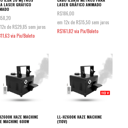
A LASER GRÁFICO
LASER GRÁFICO ANIMADO
IMADO
R$
186,00
358,20
em 12x de
R$
15,50
sem juros
12x de
R$
29,85
sem juros
R$
161,82
via Pix/Boleto
311,63
via Pix/Boleto
HZ600K HAZE MACHINE
LL-HZ600K HAZE MACHINE
E MACHINE 600W
(110V)