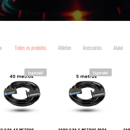
o
Todos os produtos
Ableton
Acessórios
Aiaiai
Esgotado!
Esgotado!
O ILDA 40 METROS
CABO ILDA 5 METROS PARA
CAB