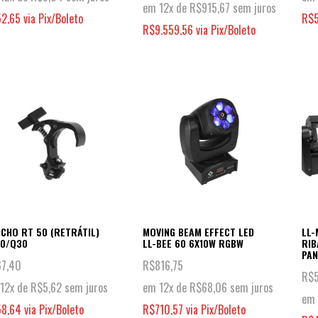
em 12x de
R$
915,67
sem juros
52,65
via Pix/Boleto
R$
R$
9.559,56
via Pix/Boleto
CHO RT 50 (RETRÁTIL)
MOVING BEAM EFFECT LED
LL-
30/Q30
LL-BEE 60 6X10W RGBW
RIB
PAN
67,40
R$
816,75
R$
12x de
R$
5,62
sem juros
em 12x de
R$
68,06
sem juros
em 
58,64
via Pix/Boleto
R$
710,57
via Pix/Boleto