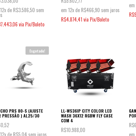
43.038,00
R$
5.602,77
em 
12x de
R$
3.586,50
sem
em 12x de
R$
466,90
sem juros
R$
os
R$
4.874,41
via Pix/Boleto
37.443,06
via Pix/Boleto
Esgotado!
CHO PRS 80-S (AJUSTE
LL-WS36IP CITY COLOR LED
GAN
 PRESSÃO ) AL25/30
WASH 36X12 RGBW FLY CASE
POR
COM 4
60,52
R$
R$
10.988,00
12x de
R$
5,04
sem juros
em 