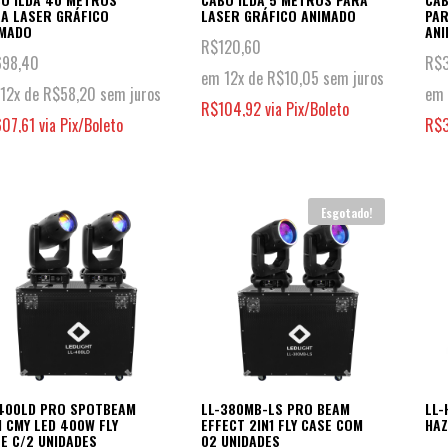
A LASER GRÁFICO
LASER GRÁFICO ANIMADO
PAR
IMADO
AN
R$
120,60
698,40
R$
em 12x de
R$
10,05
sem juros
12x de
R$
58,20
sem juros
em 
R$
104,92
via Pix/Boleto
607,61
via Pix/Boleto
R$
Esgotado!
-400LD PRO SPOTBEAM
LL-380MB-LS PRO BEAM
LL-
1 CMY LED 400W FLY
EFFECT 2IN1 FLY CASE COM
HAZ
E C/2 UNIDADES
02 UNIDADES