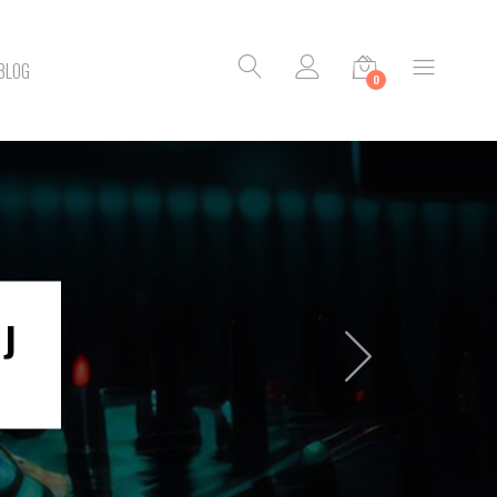
BLOG
0
J