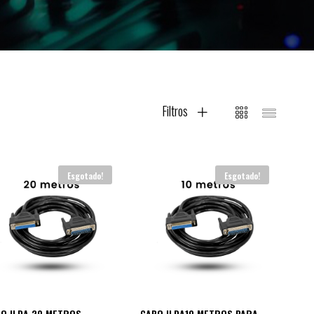
Filtros
Esgotado!
Esgotado!
O ILDA 20 METROS
CABO ILDA10 METROS PARA