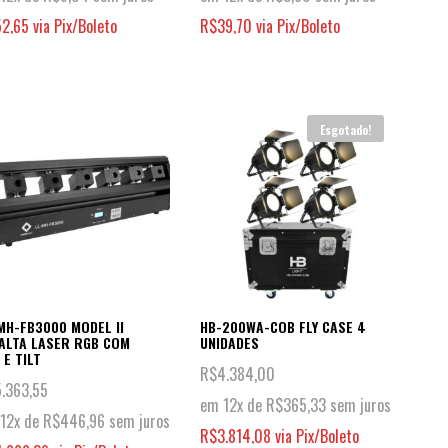
52,65
via Pix/Boleto
R$
39,70
via Pix/Boleto
Esgotado!
MH-FB3000 MODEL II
HB-200WA-COB FLY CASE 4
ALTA LASER RGB COM
UNIDADES
 E TILT
R$
4.384,00
5.363,55
em 12x de
R$
365,33
sem juros
12x de
R$
446,96
sem juros
R$
3.814,08
via Pix/Boleto