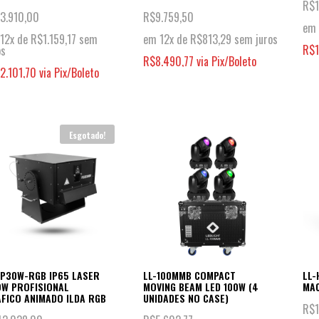
R$
1
13.910,00
R$
9.759,50
em 
12x de
R$
1.159,17
sem
em 12x de
R$
813,29
sem juros
R$
os
R$
8.490,77
via Pix/Boleto
12.101,70
via Pix/Boleto
Esgotado!
IP30W-RGB IP65 LASER
LL-100MMB COMPACT
LL-
W PROFISIONAL
MOVING BEAM LED 100W (4
MAC
FICO ANIMADO ILDA RGB
UNIDADES NO CASE)
R$