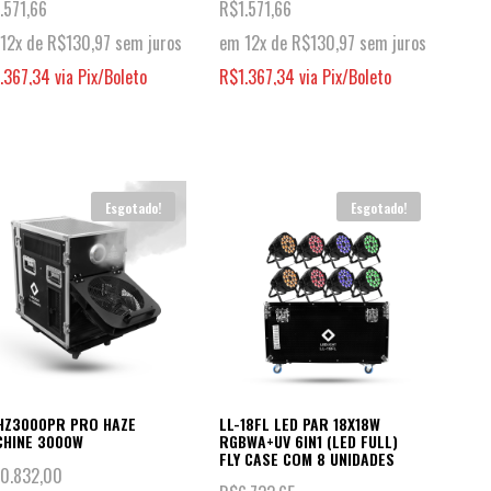
.571,66
R$
1.571,66
12x de
R$
130,97
sem juros
em 12x de
R$
130,97
sem juros
1.367,34
via Pix/Boleto
R$
1.367,34
via Pix/Boleto
Esgotado!
Esgotado!
HZ3000PR PRO HAZE
LL-18FL LED PAR 18X18W
HINE 3000W
RGBWA+UV 6IN1 (LED FULL)
FLY CASE COM 8 UNIDADES
10.832,00