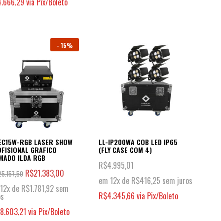
4.666,29
via Pix/Boleto
-
15%
EC15W-RGB LASER SHOW
LL-IP200WA COB LED IP65
FISIONAL GRAFICO
(FLY CASE COM 4)
MADO ILDA RGB
R$
4.995,01
R$
21.383,00
25.157,50
em 12x de
R$
416,25
sem juros
12x de
R$
1.781,92
sem
R$
4.345,66
via Pix/Boleto
os
18.603,21
via Pix/Boleto