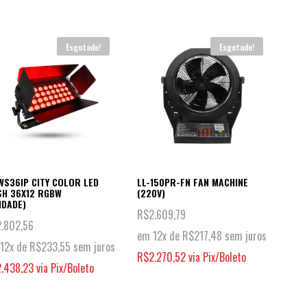
Esgotado!
Esgotado!
WS36IP CITY COLOR LED
LL-150PR-FN FAN MACHINE
H 36X12 RGBW
(220V)
IDADE)
R$
2.609,79
2.802,56
em 12x de
R$
217,48
sem juros
12x de
R$
233,55
sem juros
R$
2.270,52
via Pix/Boleto
2.438,23
via Pix/Boleto