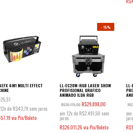
R$
-
15%
4EFX 4IN1 MULTI EFFECT
LL-EC20W-RGB LASER SHOW
LL-
CHINE
PROFISIONAL GRAFICO
PRO
ANIMADO ILDA RGB
ANI
525,51
R$
29.898,00
R$
35.175,00
R$
12x de
R$
43,79
sem juros
em 12x de
R$
2.491,50
sem
em 
457,19
via Pix/Boleto
juros
jur
R$
26.011,26
via Pix/Boleto
R$