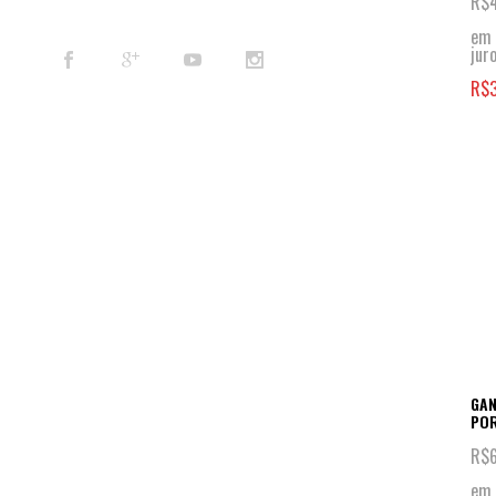
R$
em 
jur
R$
GAN
POR
R$
em 