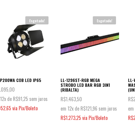
Esgotado!
Esgotado!
IP200WA COB LED IP65
LL-1296ST-RGB MEGA
LL-
STROBO LED BAR RGB 3IN1
WAS
1.095,00
(RIBALTA)
(UN
12x de
R$
91,25
sem juros
R$
1.463,50
R$
952,65
via Pix/Boleto
em 12x de
R$
121,96
sem juros
em 
R$
1.273,25
via Pix/Boleto
R$